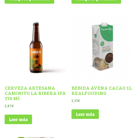
CERVEZA ARTESANA
BEBIDA AVENA CACAO 1L
CAMINITO LA RIBERA IPA
REALFOODING
330 Ml
2,23
€
2,87
€
Leer más
Leer más