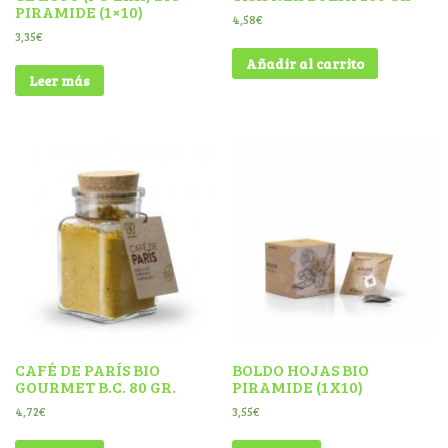
PIRAMIDE (1×10)
4,58
€
3,35
€
Añadir al carrito
Leer más
CAFÉ DE PARÍS BIO
BOLDO HOJAS BIO
GOURMET B.C. 80 GR.
PIRAMIDE (1X10)
4,72
€
3,55
€