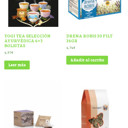
YOGI TEA SELECCIÓN
DRENA ROBIS 20 FILT
AYURVÉDICA 6×3
26GR
BOLSITAS
4,74
€
4,97
€
Añadir al carrito
Leer más