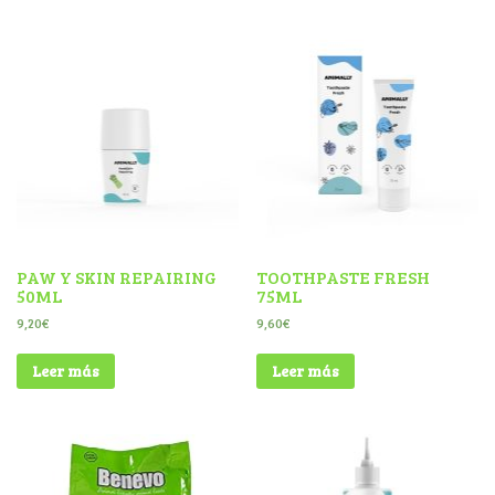
PAW Y SKIN REPAIRING
TOOTHPASTE FRESH
50ML
75ML
9,20
€
9,60
€
Leer más
Leer más