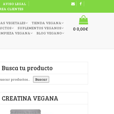
AVISO LEGAL
REA CLIENTES
DAS VEGETALES
TIENDA VEGANA
UCTOS
SUPLEMENTOS VEGANOS
0
0,00
€
IMPIEZA VEGANA
BLOG VEGANO
Busca tu producto
uscar por:
Buscar
CREATINA VEGANA