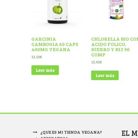
GARCINIA
CHLORELLA BIO CO
CAMBOGIA 60 CAPS
ACIDO FOLICO,
400MG VEGANA
HIERRO Y B12 90
COMP
12,10
€
15,92
€
Leer más
Leer más
EL 
¿QUE ES MI TIENDA VEGANA?