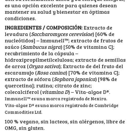
es una opción excelente para quienes desean
mantener su salud y bienestar en óptimas
condiciones.
INGREDIENTES / COMPOSICIÓN:
Extracto de
levadura (
Saccharomyces cerevisiae
) [60% de
nucleótidos] – Immunell™; extracto de frutos de
saúco (
Sambucus nigra
) [50% de vitamina C];
recubrimiento de la cápsula –
hidroxipropilmetilcelulosa; extracto de semillas
de arroz (
Oryza sativa
); Extracto de del fruto del
escaramujo (
Rosa canina
) [70% de vitamina C];
extracto de sófora (
Sophora japonica
) [98% de
quercetina]; rutina; citrato de zinc;
colecalciferol (
vitamina D
) – Vita-algae D®.
Immunell™ es una marca registrada de Nexira.
Vita-algae D® es una marca registrada de Cambridge
Commodities Ltd.
100 % vegano, sin lacteos, sin alérgenos, libre de
OMG, sin gluten.