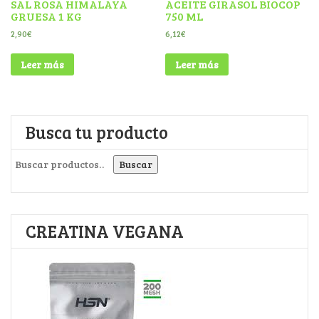
SAL ROSA HIMALAYA
ACEITE GIRASOL BIOCOP
GRUESA 1 KG
750 ML
2,90
€
6,12
€
Leer más
Leer más
Busca tu producto
Buscar por:
Buscar
CREATINA VEGANA