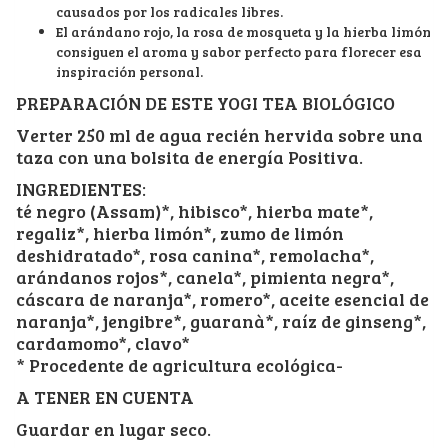
causados por los radicales libres.
El arándano rojo, la rosa de mosqueta y la hierba limón
consiguen el aroma y sabor perfecto para florecer esa
inspiración personal.
PREPARACIÓN DE ESTE YOGI TEA BIOLÓGICO
Verter 250 ml de agua recién hervida sobre una
taza con una bolsita de energía Positiva.
INGREDIENTES:
té negro (Assam)*, hibisco*, hierba mate*,
regaliz*, hierba limón*, zumo de limón
deshidratado*, rosa canina*, remolacha*,
arándanos rojos*, canela*, pimienta negra*,
cáscara de naranja*, romero*, aceite esencial de
naranja*, jengibre*, guaranà*, raíz de ginseng*,
cardamomo*, clavo*
* Procedente de agricultura ecológica-
A TENER EN CUENTA
Guardar en lugar seco.