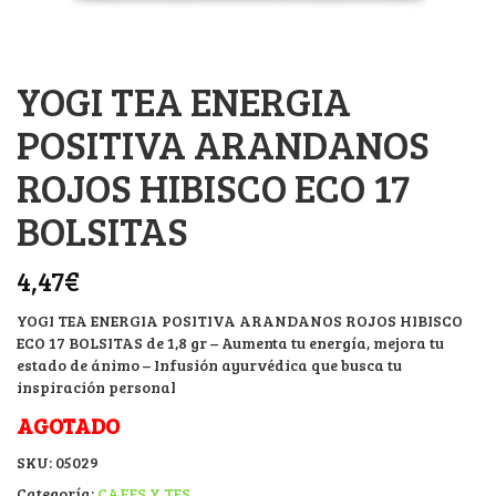
YOGI TEA ENERGIA
POSITIVA ARANDANOS
ROJOS HIBISCO ECO 17
BOLSITAS
4,47
€
YOGI TEA ENERGIA POSITIVA ARANDANOS ROJOS HIBISCO
ECO 17 BOLSITAS de 1,8 gr – Aumenta tu energía, mejora tu
estado de ánimo – Infusión ayurvédica que busca tu
inspiración personal
AGOTADO
SKU:
05029
Categoría:
CAFES Y TES