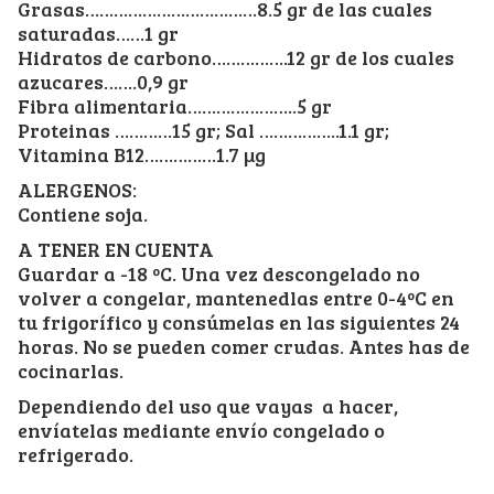
Grasas………………………………8.5 gr de las cuales
saturadas……1 gr
Hidratos de carbono…………….12 gr de los cuales
azucares…….0,9 gr
Fibra alimentaria…………………..5 gr
Proteinas …………15 gr; Sal ……………..1.1 gr;
Vitamina B12……………1.7 µg
ALERGENOS:
Contiene soja.
A TENER EN CUENTA
Guardar a -18 ºC. Una vez descongelado no
volver a congelar, mantenedlas entre 0-4ºC en
tu frigorífico y consúmelas en las siguientes 24
horas. No se pueden comer crudas. Antes has de
cocinarlas.
Dependiendo del uso que vayas a hacer,
envíatelas mediante envío congelado o
refrigerado.