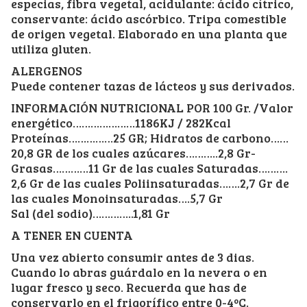
especias, fibra vegetal, acidulante: ácido cítrico,
conservante: ácido ascórbico. Tripa comestible
de origen vegetal. Elaborado en una planta que
utiliza gluten.
ALERGENOS
Puede contener tazas de lácteos y sus derivados.
INFORMACIÓN NUTRICIONAL POR 100 Gr. /Valor
energético…………………1186KJ / 282Kcal
Proteínas……………25 GR; Hidratos de carbono……
20,8 GR de los cuales azúcares………..2,8 Gr-
Grasas…………11 Gr de las cuales Saturadas……….
2,6 Gr de las cuales Poliinsaturadas…….2,7 Gr de
las cuales Monoinsaturadas….5,7 Gr
Sal (del sodio)…………..1,81 Gr
A TENER EN CUENTA
Una vez abierto consumir antes de 3 dias.
Cuando lo abras guárdalo en la nevera o en
lugar fresco y seco. Recuerda que has de
conservarlo en el frigorífico entre 0-4ºC.