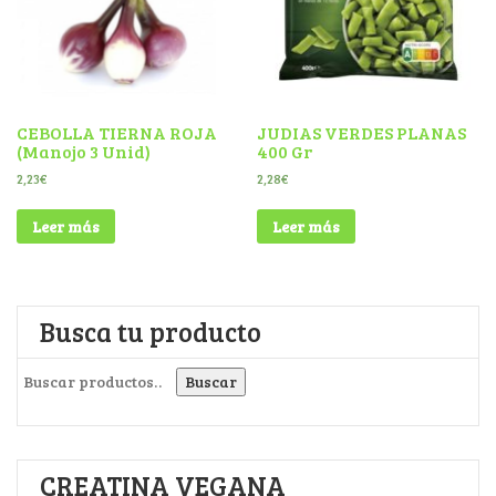
CEBOLLA TIERNA ROJA
JUDIAS VERDES PLANAS
(manojo 3 Unid)
400 Gr
2,23
€
2,28
€
Leer más
Leer más
Busca tu producto
Buscar por:
Buscar
CREATINA VEGANA