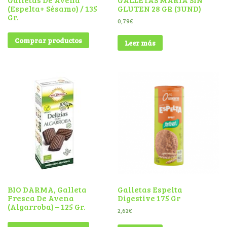
(Espelta+ Sésamo) / 135
GLUTEN 28 GR (3UND)
Gr.
0,79
€
Comprar productos
Leer más
BIO DARMA, Galleta
Galletas Espelta
Fresca De Avena
Digestive 175 Gr
(Algarroba) – 125 Gr.
2,62
€