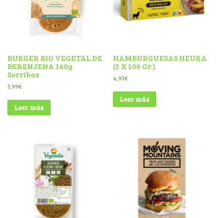
BURGER BIO VEGETAL DE
HAMBURGUESAS HEURA
BERENJENA 160g
(2 X 100 Gr.)
Sorribas
4,95
€
3,99
€
Leer más
Leer más