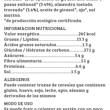
pasas sultanaš* (3:496), almendra tostada
troceada* (3,4%), aceite de girasol*, ajo*, sal
marina.
*de producción ecológica certificada.
INFORMACION NUTRICIONAL
Valor energético……………………………….265 kcal
Grasas / Lípidos………………………………13.3 g
Ácidos grasos saturados…………………….1.3 g
Glúcidos / Hidratos de carbono…………..27.1 g
Azúcares…………………………………………5.4 g
Fibra alimentaria……………………………….5.1 g
Proteínas…………………………………………6.6 g
Sal…………………………………………………1.5 g
ALERGENOS
Puede contener trazas de cereales que contienen
gluten, huevo, soja, leche, apio, sésamo y
derivados de los mismos
MODO DE USO
Se puede freír o calentar en sartén con un poco