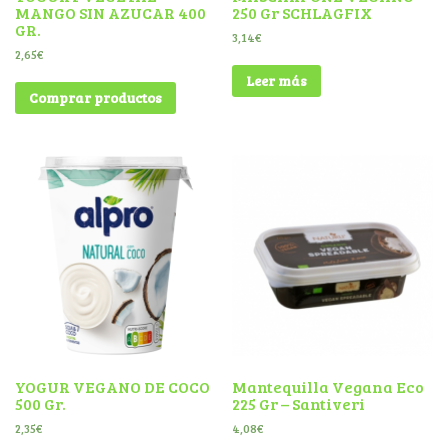
MANGO SIN AZUCAR 400
250 Gr SCHLAGFIX
GR.
3,14
€
2,65
€
Leer más
Comprar productos
YOGUR VEGANO DE COCO
Mantequilla Vegana Eco
500 Gr.
225 Gr – Santiveri
2,35
€
4,08
€