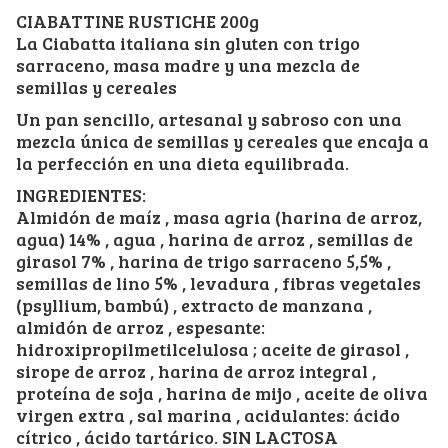
CIABATTINE RUSTICHE 200g
La Ciabatta italiana sin gluten con trigo
sarraceno, masa madre y una mezcla de
semillas y cereales
Un pan sencillo, artesanal y sabroso con una
mezcla única de semillas y cereales que encaja a
la perfección en una dieta equilibrada.
INGREDIENTES:
Almidón de maíz , masa agria (harina de arroz,
agua) 14% , agua , harina de arroz , semillas de
girasol 7% , harina de trigo sarraceno 5,5% ,
semillas de lino 5% , levadura , fibras vegetales
(psyllium, bambú) , extracto de manzana ,
almidón de arroz , espesante:
hidroxipropilmetilcelulosa ; aceite de girasol ,
sirope de arroz , harina de arroz integral ,
proteína de soja , harina de mijo , aceite de oliva
virgen extra , sal marina , acidulantes: ácido
cítrico , ácido tartárico. SIN LACTOSA