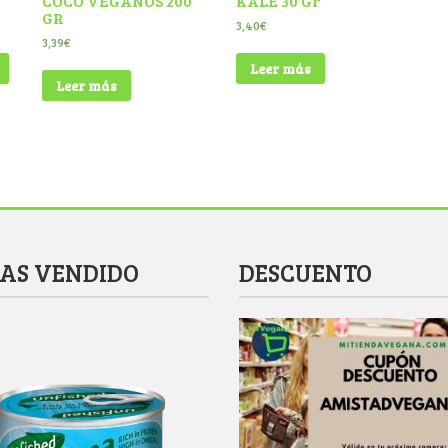
COCO VEGANOS 200
KALE 30 Gr
GR
3,40
€
3,39
€
Leer más
Leer más
MAS VENDIDO
DESCUENTO