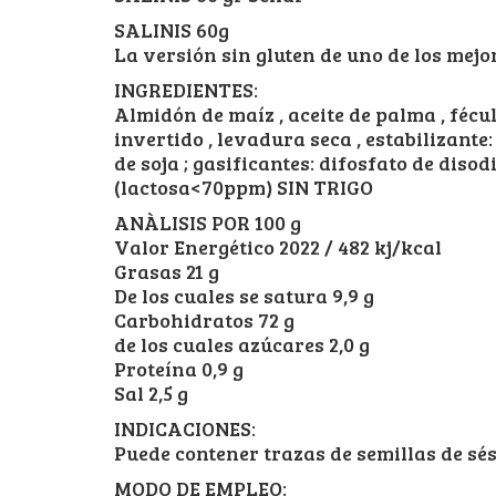
SALINIS 60g
La versión sin gluten de uno de los mejo
INGREDIENTES:
Almidón de maíz , aceite de palma , fécul
invertido , levadura seca , estabilizante
de soja ; gasificantes: difosfato de diso
(lactosa<70ppm) SIN TRIGO
ANÀLISIS POR 100 g
Valor Energético 2022 / 482 kj/kcal
Grasas 21 g
De los cuales se satura 9,9 g
Carbohidratos 72 g
de los cuales azúcares 2,0 g
Proteína 0,9 g
Sal 2,5 g
INDICACIONES:
Puede contener trazas de semillas de s
MODO DE EMPLEO: