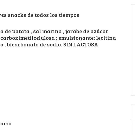
res snacks de todos los tiempos
a de patata , sal marina , jarabe de azúcar
: carboximetilcelulosa ; emulsionante: lecitina
dio , bicarbonato de sodio. SIN LACTOSA
ésamo