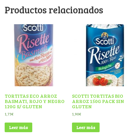
Productos relacionados
TORTITAS ECO ARROZ
SCOTTI TORTITAS BIO
BASMATI, ROJO Y NEGRO
ARROZ 150G PACK SIN
120G S/ GLUTEN
GLUTEN
1,73
€
1,90
€
Leer más
Leer más