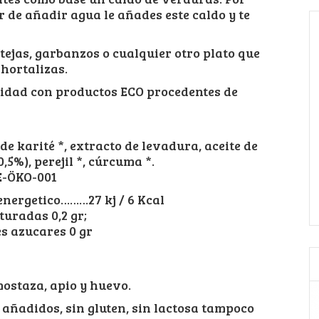
r de añadir agua le añades este caldo y te
tejas, garbanzos o cualquier otro plato que
hortalizas.
lidad con productos ECO procedentes de
e karité *, extracto de levadura, aceite de
0,5%), perejil *, cúrcuma *.
DE-ÖKO-001
ergetico………27 kj / 6 Kcal
uradas 0,2 gr;
es azucares 0 gr
mostaza, apio y huevo.
añadidos, sin gluten, sin lactosa tampoco