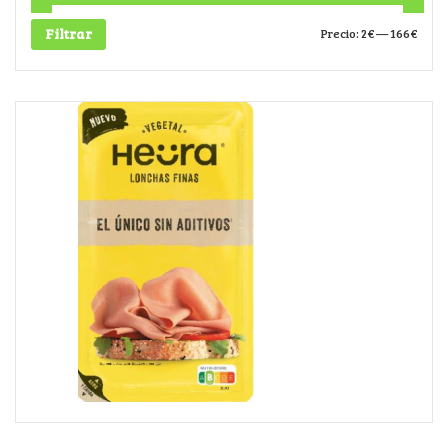
Filtrar
Precio:
2€
—
166€