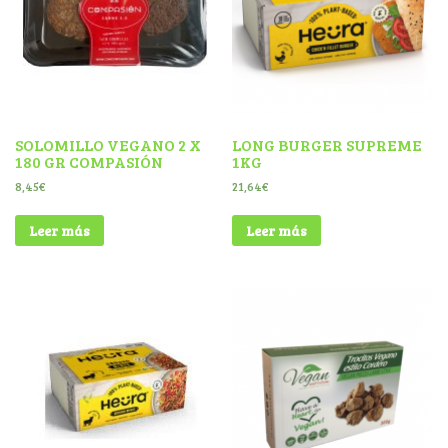
SOLOMILLO VEGANO 2 X
LONG BURGER SUPREME
180 GR COMPASIÓN
1KG
8,45
€
21,64
€
Leer más
Leer más