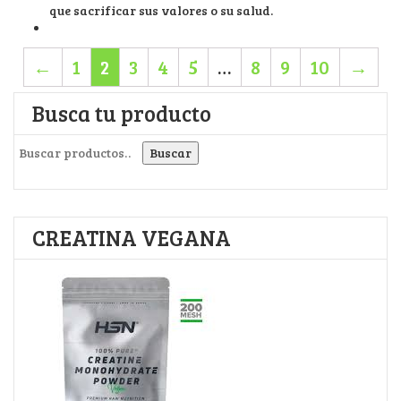
que sacrificar sus valores o su salud.
←
1
2
3
4
5
…
8
9
10
→
Busca tu producto
Buscar por:
Buscar
CREATINA VEGANA