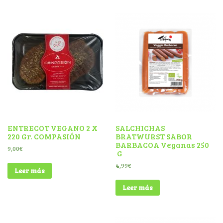
ENTRECOT VEGANO 2 X
SALCHICHAS
220 Gr. COMPASIÓN
BRATWURST SABOR
BARBACOA Veganas 250
9,00
€
G
4,99
€
Leer más
Leer más