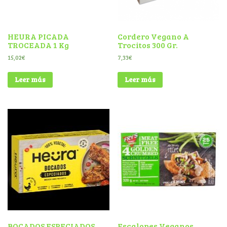
HEURA PICADA
Cordero Vegano A
TROCEADA 1 Kg
Trocitos 300 Gr.
15,02
€
7,33
€
Leer más
Leer más
BOCADOS ESPECIADOS
Escalopes Veganos