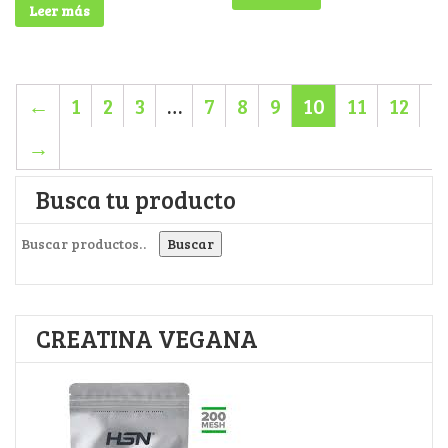
Leer más
←
1
2
3
…
7
8
9
10
11
12
→
Busca tu producto
Buscar por:
Buscar
CREATINA VEGANA