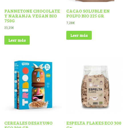
PANNETONE CHOCOLATE
CACAO SOLUBLE EN
Y NARANJA VEGAN BIO
POLVO BIO 225 GR
750G
7,28
€
23,25
€
Leer más
Leer más
CEREALES DESAYUNO
ESPELTA FLAKES ECO 300
ECO 300 GR
Gr.