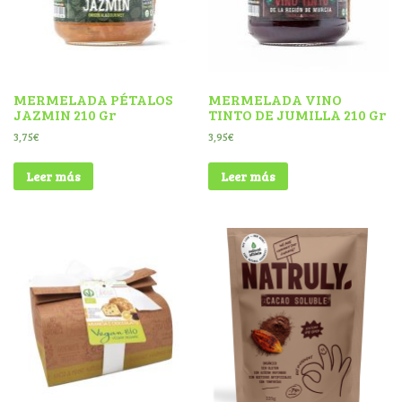
MERMELADA PÉTALOS
MERMELADA VINO
JAZMIN 210 Gr
TINTO DE JUMILLA 210 Gr
3,75
€
3,95
€
Leer más
Leer más