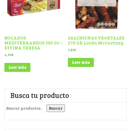
BOCADOS
SALCHICHAS VEGETALES
MEDITERRANEOS 300 Gr –
270 GR Linda McCartney
DIVINA TERESA
3,85
€
4,99
€
Leer más
Leer más
Busca tu producto
Buscar por:
Buscar