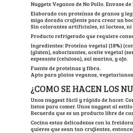
Nuggets Veganos de No Pollo. Envase de 3
Elaborado con proteínas de granos y le
miga dorada crujiente para crear un bo
Sin colorantes artificiales, ni lacteos, n
Producto refrigerado que requiere cons
Ingredientes: Proteína vegetal (18%) (con
(gluten), saborizantes, aceite vegetal (sem
espesante (celulosa), sal marina, y ajo.
Fuente de proteinas y fibra.
Apto para platos veganos, vegetarianos.
¿COMO SE HACEN LOS N
Unos nuggest fácil y rápido de hacer. Co
listos para comer. Unos nuggest al estilo
Recuerda que es un producto libre de car
Cocina estas delicadezas con la freidora s
quieres que sean tan crujientes, entonce