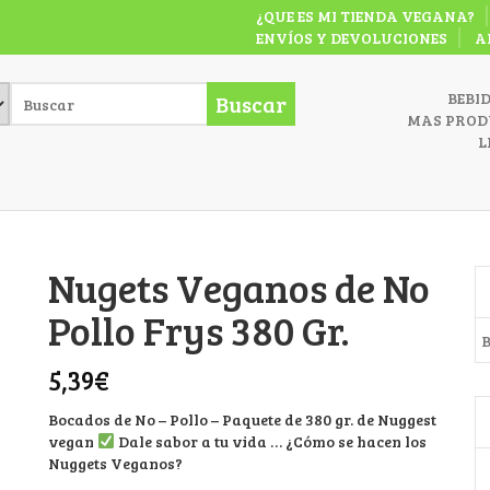
¿QUE ES MI TIENDA VEGANA?
ENVÍOS Y DEVOLUCIONES
A
BEBI
Buscar
MAS PROD
L
Nugets Veganos de No
Pollo Frys 380 Gr.
B
5,39
€
Bocados de No – Pollo – Paquete de 380 gr. de Nuggest
vegan
Dale sabor a tu vida … ¿Cómo se hacen los
Nuggets Veganos?