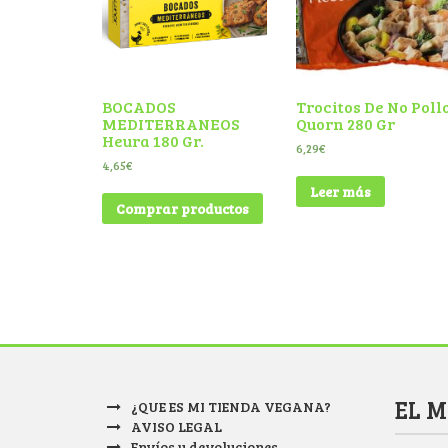
BOCADOS
Trocitos De No Poll
MEDITERRANEOS
Quorn 280 Gr
Heura 180 Gr.
6,29
€
4,65
€
Leer más
Comprar productos
EL 
¿QUE ES MI TIENDA VEGANA?
AVISO LEGAL
Envíos y devoluciones