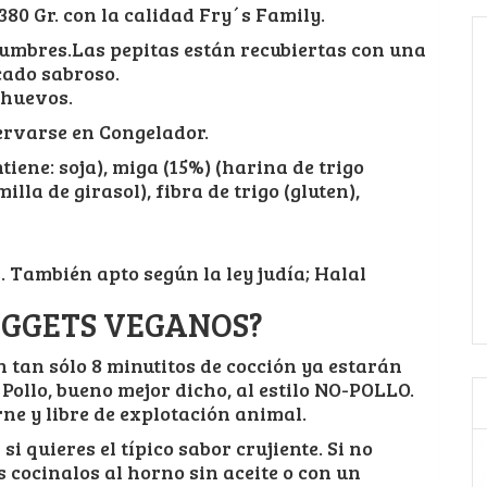
80 Gr. con la calidad Fry´s Family.
gumbres.Las pepitas están recubiertas con una
cado sabroso.
i huevos.
ervarse en Congelador.
tiene: soja), miga (15%) (harina de trigo
illa de girasol), fibra de trigo (gluten),
 También apto según la ley judía; Halal
UGGETS VEGANOS?
n tan sólo 8 minutitos de cocción ya estarán
 Pollo, bueno mejor dicho, al estilo NO-POLLO.
ne y libre de explotación animal.
i quieres el típico sabor crujiente. Si no
s cocinalos al horno sin aceite o con un