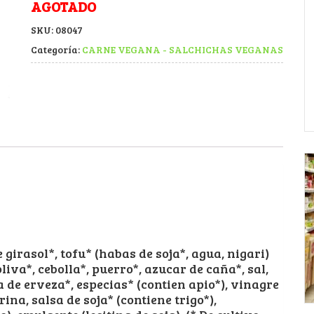
AGOTADO
SKU:
08047
Categoría:
CARNE VEGANA - SALCHICHAS VEGANAS
e girasol*, tofu* (habas de soja*, agua, nigari)
oliva*, cebolla*, puerro*, azucar de caña*, sal,
ra de erveza*, especias* (contien apio*), vinagre
na, salsa de soja* (contiene trigo*),