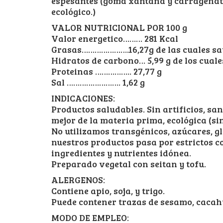
espesantes (goma xantana y carragenato),
ecológico.)
VALOR NUTRICIONAL POR 100 g
Valor energetico……… 281 Kcal
Grasas………………….16,27g de las cuales sa
Hidratos de carbono… 5,99 g de los cuale
Proteinas …………….. 27,77 g
Sal ……………………. 1,62 g
INDICACIONES:
Productos saludables. Sin artificios, san
mejor de la materia prima, ecológica (sin
No utilizamos transgénicos, azúcares, g
nuestros productos pasa por estrictos 
ingredientes y nutrientes idónea.
Preparado vegetal con seitan y tofu.
ALERGENOS:
Contiene apio, soja, y trigo.
Puede contener trazas de sesamo, cacahu
MODO DE EMPLEO: