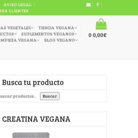
AVISO LEGAL
REA CLIENTES
DAS VEGETALES
TIENDA VEGANA
UCTOS
SUPLEMENTOS VEGANOS
0
0,00
€
IMPIEZA VEGANA
BLOG VEGANO
Busca tu producto
uscar por:
Buscar
CREATINA VEGANA