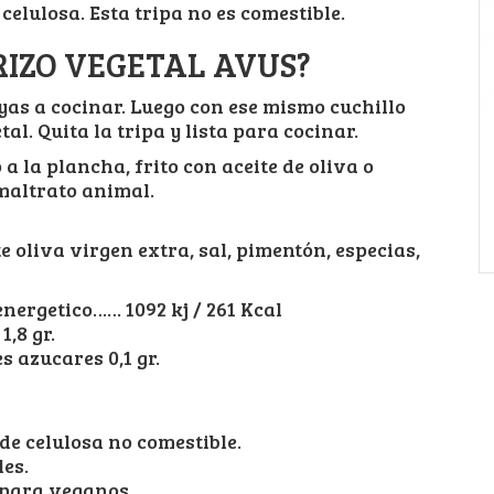
celulosa. Esta tripa no es comestible.
RIZO VEGETAL AVUS?
yas a cocinar. Luego con ese mismo cuchillo
al. Quita la tripa y lista para cocinar.
a la plancha, frito con aceite de oliva o
 maltrato animal.
ite oliva virgen extra, sal, pimentón, especias,
ergetico…… 1092 kj / 261 Kcal
,8 gr.
s azucares 0,1 gr.
de celulosa no comestible.
les.
o para veganos.