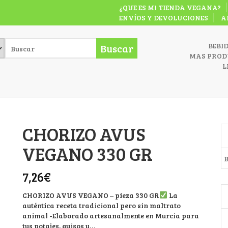
¿QUE ES MI TIENDA VEGANA?
ENVÍOS Y DEVOLUCIONES
A
BEBI
Buscar
MAS PROD
L
CHORIZO AVUS
VEGANO 330 GR
B
7,26
€
CHORIZO AVUS VEGANO – pieza 330 GR
La
auténtica receta tradicional pero sin maltrato
animal -Elaborado artesanalmente en Murcia para
tus potajes, guisos y…