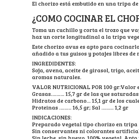
El chorizo está embutido en una tripa de 
¿COMO COCINAR EL CHO
Toma un cuchillo y corta el trozo que va
haz un corte longitudinal a la tripa veget
Este chorizo avus es apto para cocinarlo 
añadido a tus guisos y potajes libres de
INGREDIDENTES:
Soja, avena, aceite de girasol, trigo, ace
aromas naturales.
VALOR NUTRICIONAL POR 100 gr:Valor en
Grasas………. 15,7 gr de las que saturadas 1
Hidratos de carbono… 15,1 gr de los cuale
Proteinas ……… 16,5 gr; Sal ……… 1,2 gr
INDICACIONES:
Preparado vegetal tipo chorizo en tripa 
Sin conservantes ni colorantes artificia
Sin leche, sin huevo, 100% vegetal. Apt