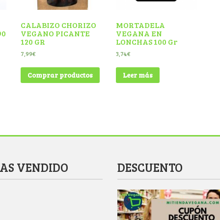
CALABIZO CHORIZO
MORTADELA
90
VEGANO PICANTE
VEGANA EN
120 GR
LONCHAS 100 Gr
7,99
€
3,74
€
Comprar productos
Leer más
MAS VENDIDO
DESCUENTO