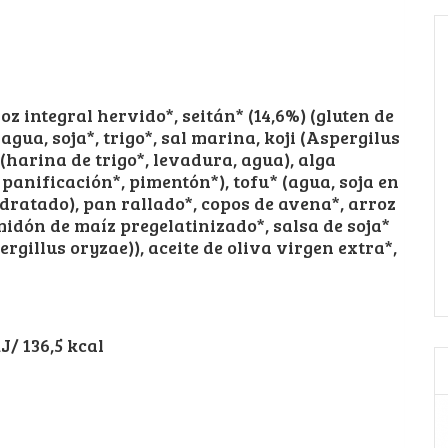
oz integral hervido*, seitán* (14,6%) (gluten de
 [agua, soja*, trigo*, sal marina, koji (Aspergilus
 (harina de trigo*, levadura, agua), alga
 panificación*, pimentón*), tofu* (agua, soja en
hidratado), pan rallado*, copos de avena*, arroz
midón de maíz pregelatinizado*, salsa de soja*
pergillus oryzae)), aceite de oliva virgen extra*,
/ 136,5 kcal