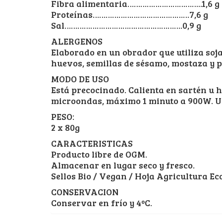
Fibra alimentaria……………………………..1,6 g
Proteínas………………………………………7,6 g
Sal……………………………………………….0,9 g
ALERGENOS
Elaborado en un obrador que utiliza soja,
huevos, semillas de sésamo, mostaza y 
MODO DE USO
Está precocinado. Calienta en sartén u h
microondas, máximo 1 minuto a 900W. Un
PESO:
2 x 80g
CARACTERISTICAS
Producto libre de OGM.
Almacenar en lugar seco y fresco.
Sellos Bio / Vegan / Hoja Agricultura Ec
CONSERVACION
Conservar en frío y 4ºC.