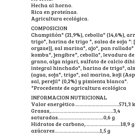
Hecha al horno.
Rica en proteínas.
Agricultura ecológica.
COMPOSICION
Champiñón* (21,9%), cebolla* (14,6%), arr
trigo*, harina de trigo *, salsa de soja *:
oryzae)], sal marina*, ajo*, pan rallado*
kombu*, jengibre*, cebolla*, levadura de
grano, alga nigari, sulfato de calcio di
integral hinchado*, harina de trigo*, al
(agua, soja*, trigo*, sal marina, koji (As
sal, perejil* (0,2%) y pimienta blanca*.
*Procedente de agricultura ecológica
INFORMACION NUTRICIONAL
Valor energético…………………………….571,3 kJ
Grasas,…………………………………………3,4
saturadas……………………………..0,6 g
Hidratos de carbono,………………………18,9 g
azúcares……………………………..1,5 g