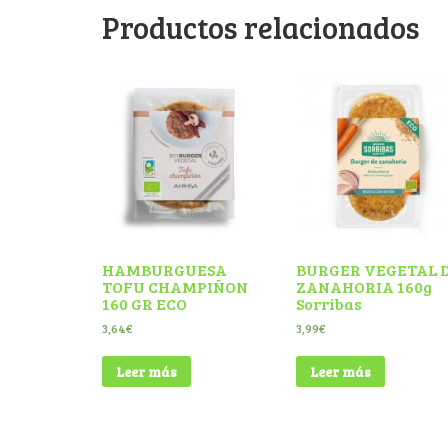
Productos relacionados
HAMBURGUESA
BURGER VEGETAL 
TOFU CHAMPIÑON
ZANAHORIA 160g
160 GR ECO
Sorribas
3,64
€
3,99
€
Leer más
Leer más